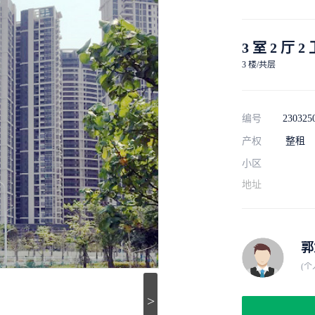
3 室 2 厅 2
3 楼/共层
编号
230325
产权
整租
小区
地址
郭
(个
>