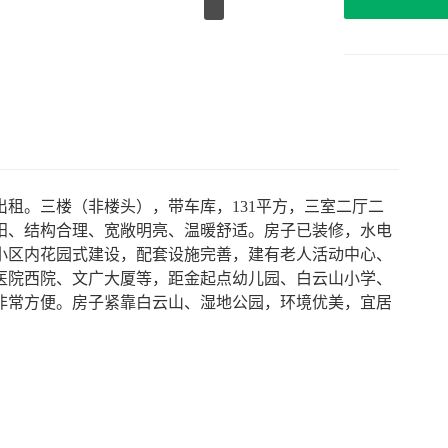
租。三楼（非楼头），带车库，131平方，三室二厅二
阳、结构合理、宽敞明亮、温暖舒适。房子已装修，水电
小区内花园式建设，配套设施完善，建有老人活动中心、
医院西院、文广大厦等，距金起点幼儿园、白云山小学、
非常方便。房子紧靠白云山、湿地公园，环境优美，宜居