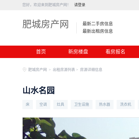
您好，欢迎来到肥城房产网！
请登录
肥城房产网
最新二手房信息
最新出租房信息
首页
新房楼盘
看房报名
肥城房产网
>
出租房源列表 >
房源详细信息
山水名园
床
空调
灶具
卫生设施
热水器
洗衣机