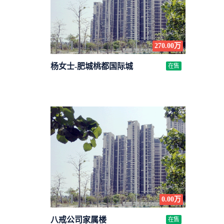
270.00万
杨女士-肥城桃都国际城
在售
0.00万
八戒公司家属楼
在售